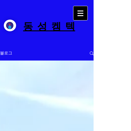
동 성 켐 텍
블로그